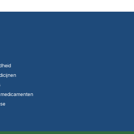
dheid
dicijnen
s
r medicamenten
ase