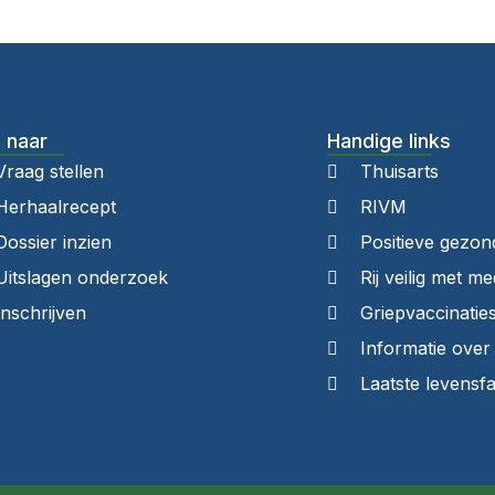
 naar
Handige links
Vraag stellen
Thuisarts
Herhaalrecept
RIVM
Dossier inzien
Positieve gezon
Uitslagen onderzoek
Rij veilig met me
Inschrijven
Griepvaccinatie
Informatie ove
Laatste levensf